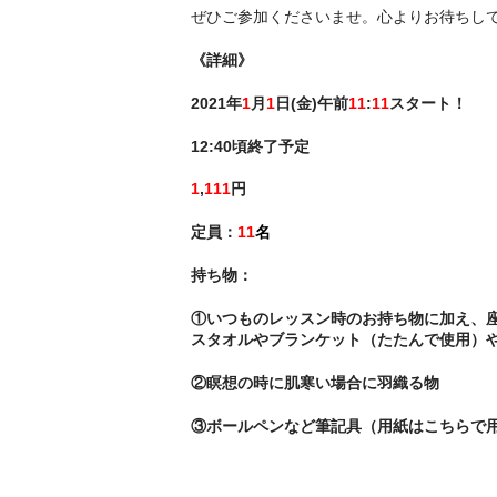
ぜひご参加くださいませ。心よりお待ちし
《詳細》
2021年
1
月
1
日(金)午前
11
:
11
スタート！
12:40頃終了予定
1
,
111
円
定員：
11
名
持ち物：
①いつものレッスン時のお持ち物に加え、
スタオルやブランケット（たたんで使用）
②瞑想の時に肌寒い場合に羽織る物
③ボールペンなど筆記具（用紙はこちらで