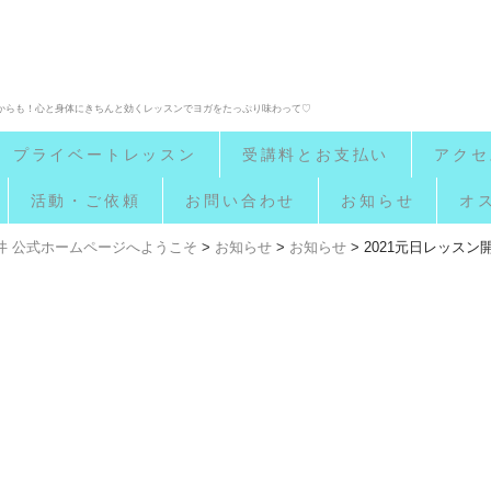
市からも！心と身体にきちんと効くレッスンでヨガをたっぷり味わって♡
プライベートレッスン
受講料とお支払い
アクセ
活動・ご依頼
お問い合わせ
お知らせ
オ
) 西新井 公式ホームページへようこそ
>
お知らせ
>
お知らせ
>
2021元日レッスン