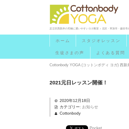
足立区西新井の究極に通いやすいヨガ教室 ♪ 北区・草加市・越谷
ホーム
スタジオレッスン
生徒さまの声
よくある質問
Cottonbody YOGA (コットンボディ ヨガ
2021元日レッスン開催！
2020年12月18日
カテゴリー:
お知らせ
Cottonbody
Pocket