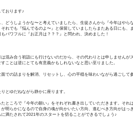
ております♪
し、どうしようかな〜と考えていましたら、生徒さんから『今年はやら
。それでも『悩んでるのよ〜』と保留していましたらまたある日にも、
日もパワフルに『お正月は？？？』と問われ、決めました！
月は混み合う初詣にも行けないのだから、その代わりとは申しませんが
ごすことは逆にとても有意義かもしれないなと思い至りました。
な面での詰まりを解消、リセットし、心の平穏を味わいながら過ごして
たりとゆだねながら静かに座ります。
ったところで『今年の願い』をそれぞれ書き出していただきます。それ
』が明らかになるので自身の魂が向かいたい方向、進むべき方向がはっ
に満たされて2021年のスタートを切ることができるでしょう♪