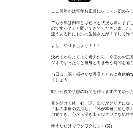
ここ何年かは毎年お正月にレッスン初めをし
でも今年は例年とは色々と状況も違います
のですか？』と聞いてきてくださいました
違うある日にも別の生徒さんが！そして昨
よし、やりましょう！！！
決めてからよくよく考えたら、今回のお正
ジオでゆったりと自身と向き合う時間を過
当日は、深く穏やかな呼吸とともに身体的
ましょう。
動いた後で瞑想の時間を作りますのでゆっ
目を開けて体、心、頭、全てがクリアにな
『私の本当の気持ち』『私が本当に望む事
自覚でき、心から湧き出るワクワクな気持ち
考えただけでワクワクします(笑)