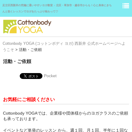
足立区西新井の究極に通いやすいヨガ教室 ♪ 北区・草加市・越谷市からも！心と身体にきち
んと効くレッスンでヨガをたっぷり味わって♡
Cottonbody YOGA (コットンボディ ヨガ) 西新井 公式ホームページへよ
ホーム
うこそ
>
活動・ご依頼
スタジオレッスン
活動・ご依頼
プライベートレッスン
Pocket
受講料とお支払い
アクセス
お気軽にご相談ください
講師紹介
Cottonbody YOGAでは、企業様や団体様からのヨガクラスのご依頼
も承っております。
生徒さまの声
イベントなど単発のレッスン から、週１回、月１回、半年に１回な
よくある質問