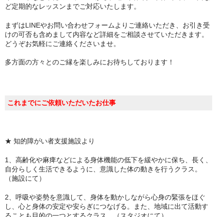
ど定期的なレッスンまでご対応いたします。
活動・ご依頼
まずはLINEやお問い合わせフォームよりご連絡いただき、お引き受
けの可否も含めまして内容など詳細をご相談させていただきます。
お問い合わせ
どうぞお気軽にご連絡くださいませ。
お知らせ
多方面の方々とのご縁を楽しみにお待ちしております！
オススメ！お取り扱い商品
これまでにご依頼いただいたお仕事
★ 知的障がい者支援施設より
1、高齢化や麻痺などによる身体機能の低下を緩やかに保ち、長く、
自分らしく生活できるように、意識した体の動きを行うクラス。
（施設にて）
2、呼吸や姿勢を意識して、身体を動かしながら心身の緊張をほぐ
し、心と身体の安定や安らぎにつなげる。また、地域に出て活動す
ることも目的の一つとするクラス。（スタジオにて）