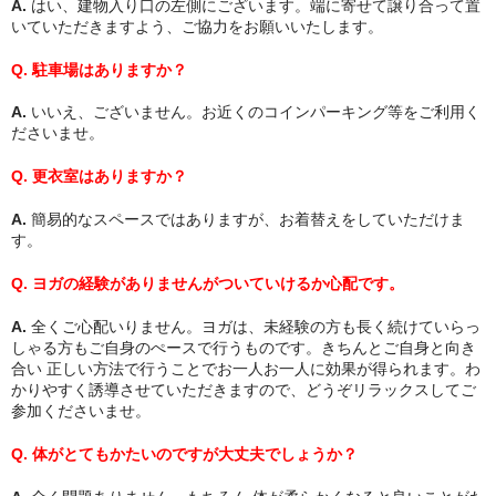
A.
はい、建物入り口の左側にございます。端に寄せて譲り合って置
いていただきますよう、ご協力をお願いいたします。
活動・ご依頼
Q. 駐車場はありますか？
お問い合わせ
A.
いいえ、ございません。お近くのコインパーキング等をご利用く
ださいませ。
お知らせ
Q. 更衣室はありますか？
オススメ！お取り扱い商品
A.
簡易的なスペースではありますが、お着替えをしていただけま
す。
Q. ヨガの経験がありませんがついていけるか心配です。
A.
全くご心配いりません。
ヨガは、未経験の方も長く続けていらっ
しゃる方もご自身のぺースで行うものです。きちんとご自身と向き
合い 正しい方法で行うことでお一人お一人に効果が得られます。わ
かりやすく誘導させていただきますので、どうぞリラックスしてご
参加くださいませ。
Q. 体がとてもかたいのですが大丈夫でしょうか？