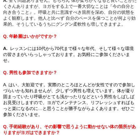
A.
全く問題ありません。もちろん 体が柔らかくなると良いことがた
くさんありますが、ヨガをする上で一番大切なことは『今の自分と
向き合うこと』。呼吸と共に意識すべき箇所を深め、自分の状態を
よく観察します。他人と比べず 自分のペースを保つことが何より効
果的。そうしているうちにグングン柔軟性も増してきますよ。
Q. 年齢層はいかがですか？
A.
レッスンには10代から70代まで様々な年代、そして様々な環境
の皆さまが
いらっしゃっております。お気軽にご参加くださいま
せ。
Q. 男性も参加できますか？
A. はい、大歓迎です。実際のところほとんどが女性ですので参加し
づらいかも知れませんが、少しずつ男性も増えています。体が凝り
固まっていたり呼吸がとても浅かったりなどという男性をしばしば
お見受けしますので、ヨガでメンテナンス、リフレッシュすればも
っと楽になるのに…と思うことが勝手ながらよくあります。ぜひご
参加くださいませ。
Q. 手術経験があり、その影響で思うように動かせない体の箇所があ
りますがヨガはできますか？