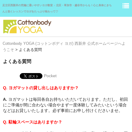
足立区西新井の究極に通いやすいヨガ教室 ♪ 北区・草加市・越谷市からも！心と身体にきち
んと効くレッスンでヨガをたっぷり味わって♡
Cottonbody YOGA (コットンボディ ヨガ) 西新井 公式ホームページへよ
ホーム
うこそ
>
よくある質問
スタジオレッスン
よくある質問
プライベートレッスン
Pocket
受講料とお支払い
Q. ヨガマットの貸し出しはありますか？
アクセス
A.
ヨガマットは毎回各自お持ちいただいております。ただし、初回
にご準備が間に合わない場合やまず一度体験してみたいという場合
講師紹介
などはお貸しいたします。必ず事前にお申し付けくださいませ。
生徒さまの声
Q. 駐輪スペースはありますか？
よくある質問