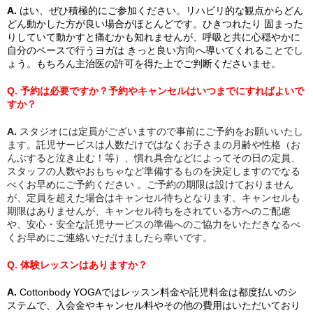
A.
はい、ぜひ積極的にご参加ください。リハビリ的な観点からどん
どん動かした方が良い場合がほとんどです。ひきつれたり 固まった
りしていて動かすと痛むかも知れませんが、呼吸と共に心穏やかに
自分のペースで行うヨガは きっと良い方向へ導いてくれることでし
ょう。もちろん主治医の許可を得た上でご判断くださいませ。
Q. 予約は必要ですか？予約やキャンセルはいつまでにすればよいで
すか？
A.
スタジオには定員がございますので事前にご予約をお願いいたし
ます。託児サービスは人数だけではなくお子さまの月齢や性格（お
んぶすると泣き止む！等）、慣れ具合などによってその日の定員、
スタッフの人数やおもちゃなど準備するものを決定しますのでなる
べくお早めにご予約ください 。ご予約の期限は設けておりません
が、定員を超えた場合はキャンセル待ちとなります。キャンセルも
期限はありませんが、キャンセル待ちをされている方へのご配慮
や、安心・安全な託児サービスの準備へのご協力をいただきなるべ
くお早めにご連絡いただけましたら幸いです。
Q. 体験レッスンはありますか？
A.
Cottonbody YOGAではレッスン料金や託児料金は都度払いのシ
ステムで、入会金やキャンセル料やその他の費用はいただいており